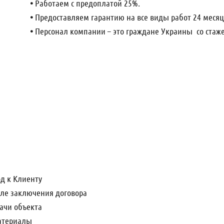
•
Работаем c предоплатой 25%.
•
Предоставляем гарантию на все виды работ 24 месяц
•
Персонал компании – это граждане Украины со стаже
д к Клиенту
ле заключения договора
ачи объекта
атериалы