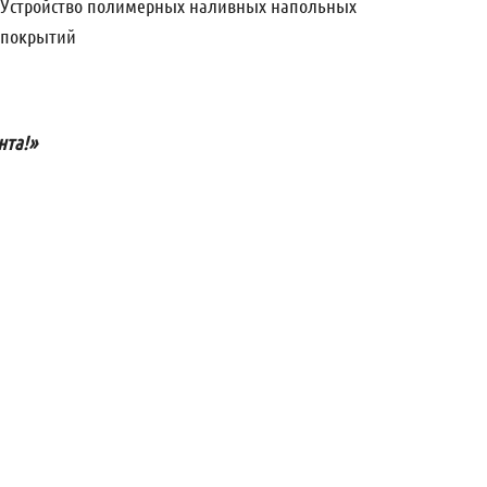
Устройство полимерных наливных напольных
покрытий
нта!»