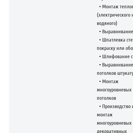
• Монтаж теплог
(электрического 
водяного)
• Выравнивание
• Шпатлевка сте
покраску или об
• Шлифование с
• Выравнивани
потолков штукат
• Монтаж
многоуровневых
потолков
• Производство 
монтаж
многоуровневых
декоративных